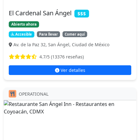
El Cardenal San Ángel
$$$
Abierto ahora
Accesible
Para llevar
Comer aquí
Av. de la Paz 32, San Ángel, Ciudad de México
4.7
/5 (
13376
reseñas)
Ver detalles
OPERATIONAL