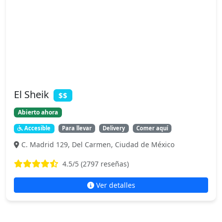
El Sheik
$$
Abierto ahora
Accesible
Para llevar
Delivery
Comer aquí
C. Madrid 129, Del Carmen, Ciudad de México
4.5
/5 (
2797
reseñas)
Ver detalles