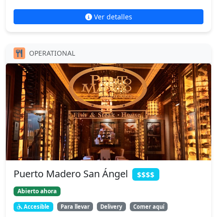
Ver detalles
OPERATIONAL
Puerto Madero San Ángel
$$$$
Abierto ahora
Accesible
Para llevar
Delivery
Comer aquí