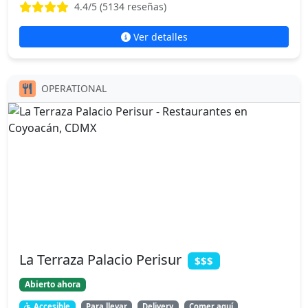
4.4
/5 (
5134
reseñas)
Ver detalles
OPERATIONAL
La Terraza Palacio Perisur
$$$
Abierto ahora
Accesible
Para llevar
Delivery
Comer aquí