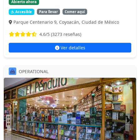
Abierto ahora
Accesible
Para llevar
Comer aquí
Parque Centenario 9, Coyoacán, Ciudad de México
4.6
/5 (
3273
reseñas)
Ver detalles
OPERATIONAL