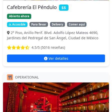
Cafebrería El Péndulo
$$
Abierto ahora
Accesible
Para llevar
Delivery
Comer aquí
2° Piso, Anillo Perif. Blvd. Adolfo López Mateos 4690,
Jardines del Pedregal de San Ángel, Ciudad de México
4.5
/5 (
5016
reseñas)
Ver detalles
OPERATIONAL