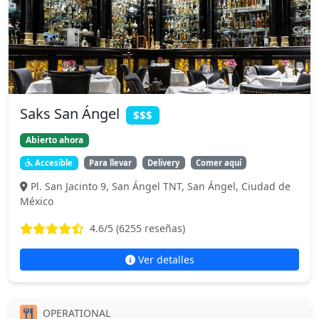
Saks San Ángel
$$$
Abierto ahora
Accesible
Para llevar
Delivery
Comer aquí
Pl. San Jacinto 9, San Ángel TNT, San Ángel, Ciudad de
México
4.6
/5 (
6255
reseñas)
Ver detalles
OPERATIONAL