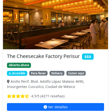
The Cheesecake Factory Perisur
$$$
Abierto ahora
Accesible
Para llevar
Delivery
Comer aquí
Anillo Perif. Blvd. Adolfo López Mateos 4690,
Insurgentes Cuicuilco, Ciudad de México
4.5
/5 (
4271
reseñas)
Ver detalles