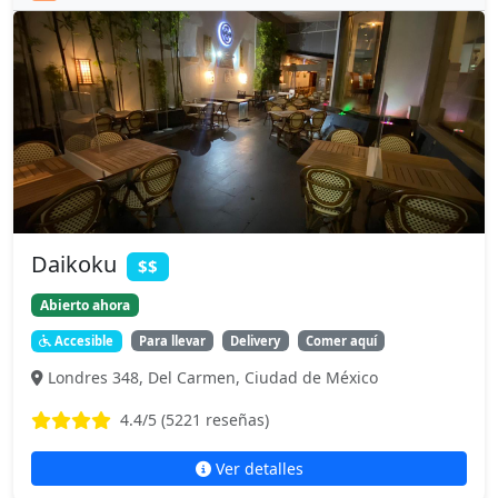
Daikoku
$$
Abierto ahora
Accesible
Para llevar
Delivery
Comer aquí
Londres 348, Del Carmen, Ciudad de México
4.4
/5 (
5221
reseñas)
Ver detalles