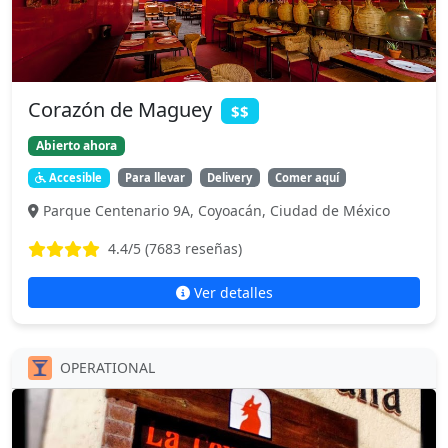
Corazón de Maguey
$$
Abierto ahora
Accesible
Para llevar
Delivery
Comer aquí
Parque Centenario 9A, Coyoacán, Ciudad de México
4.4
/5 (
7683
reseñas)
Ver detalles
OPERATIONAL