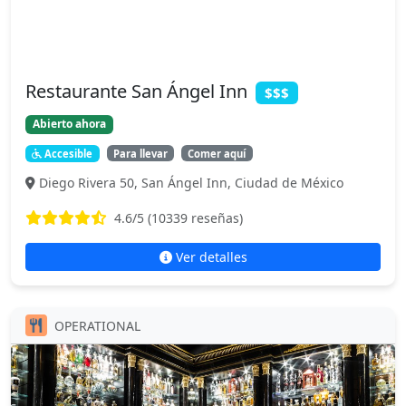
Restaurante San Ángel Inn
$$$
Abierto ahora
Accesible
Para llevar
Comer aquí
Diego Rivera 50, San Ángel Inn, Ciudad de México
4.6
/5 (
10339
reseñas)
Ver detalles
OPERATIONAL