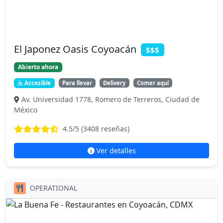
El Japonez Oasis Coyoacán
$$$
Abierto ahora
Accesible
Para llevar
Delivery
Comer aquí
Av. Universidad 1778, Romero de Terreros, Ciudad de
México
4.5
/5 (
3408
reseñas)
Ver detalles
OPERATIONAL