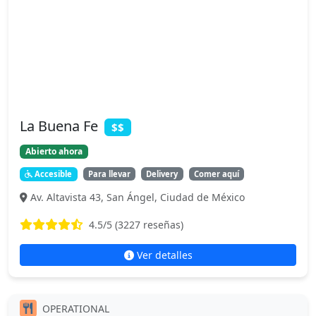
La Buena Fe
$$
Abierto ahora
Accesible
Para llevar
Delivery
Comer aquí
Av. Altavista 43, San Ángel, Ciudad de México
4.5
/5 (
3227
reseñas)
Ver detalles
OPERATIONAL