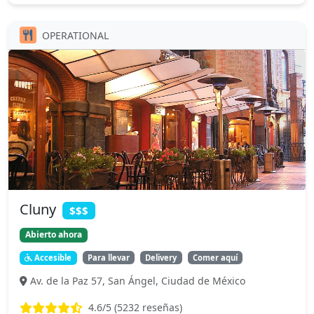
OPERATIONAL
Cluny
$$$
Abierto ahora
Accesible
Para llevar
Delivery
Comer aquí
Av. de la Paz 57, San Ángel, Ciudad de México
4.6
/5 (
5232
reseñas)