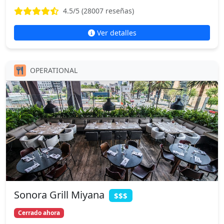
4.5
/5 (
28007
reseñas)
Ver detalles
OPERATIONAL
Sonora Grill Miyana
$$$
Cerrado ahora