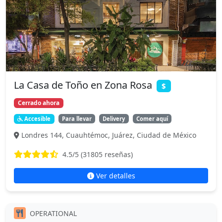
La Casa de Toño en Zona Rosa
$
Cerrado ahora
Accesible
Para llevar
Delivery
Comer aquí
Londres 144, Cuauhtémoc, Juárez, Ciudad de México
4.5
/5 (
31805
reseñas)
Ver detalles
OPERATIONAL