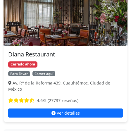
Diana Restaurant
Cerrado ahora
Para llevar
Comer aquí
Av. P.º de la Reforma 439, Cuauhtémoc, Ciudad de
México
4.6
/5 (
27737
reseñas)
Ver detalles