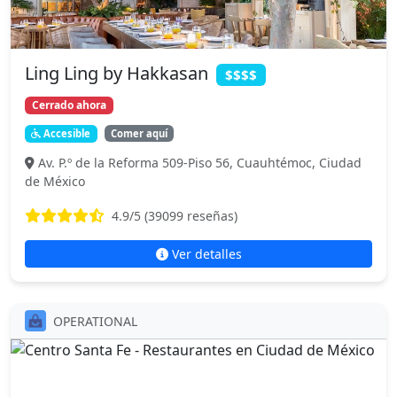
Ling Ling by Hakkasan
$$$$
Cerrado ahora
Accesible
Comer aquí
Av. P.º de la Reforma 509-Piso 56, Cuauhtémoc, Ciudad
de México
4.9
/5 (
39099
reseñas)
Ver detalles
OPERATIONAL