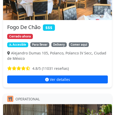
Fogo De Chão
$$$
Cerrado ahora
Accesible
Para llevar
Delivery
Comer aquí
Alejandro Dumas 105, Polanco, Polanco IV Secc, Ciudad
de México
4.8
/5 (
11031
reseñas)
Ver detalles
OPERATIONAL