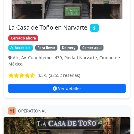
La Casa de Toño en Narvarte
$
Cerrado ahora
Accesible
Para llevar
Delivery
Comer aquí
Alc, Av. Cuauhtémoc 439, Piedad Narvarte, Ciudad de
México
4.5
/5 (
32552
reseñas)
Ver detalles
OPERATIONAL