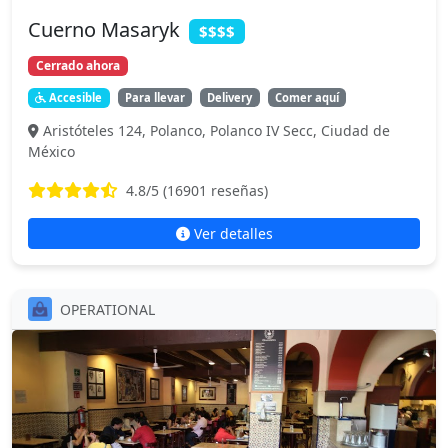
Cuerno Masaryk
$$$$
Cerrado ahora
Accesible
Para llevar
Delivery
Comer aquí
Aristóteles 124, Polanco, Polanco IV Secc, Ciudad de
México
4.8
/5 (
16901
reseñas)
Ver detalles
OPERATIONAL