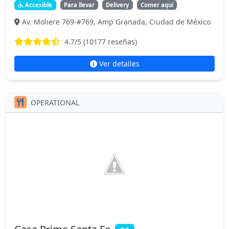
Accesible
Para llevar
Delivery
Comer aquí
Av. Moliere 769-#769, Amp Granada, Ciudad de México
4.7
/5 (
10177
reseñas)
Ver detalles
OPERATIONAL