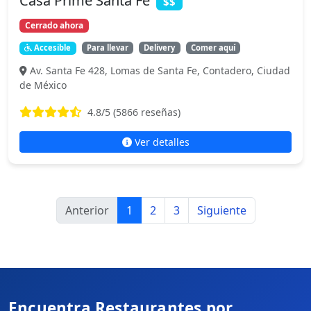
Casa Prime Santa Fe
$$
Cerrado ahora
Accesible
Para llevar
Delivery
Comer aquí
Av. Santa Fe 428, Lomas de Santa Fe, Contadero, Ciudad
de México
4.8
/5 (
5866
reseñas)
Ver detalles
Anterior
1
2
3
Siguiente
Encuentra Restaurantes por