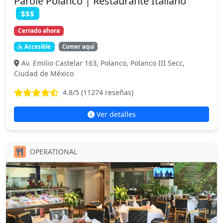
Parole Polanco | Restaurante Italiano
$$$
Cerrado ahora
Accesible
Comer aquí
Av. Emilio Castelar 163, Polanco, Polanco III Secc,
Ciudad de México
4.8
/5 (
11274
reseñas)
Ver detalles
OPERATIONAL