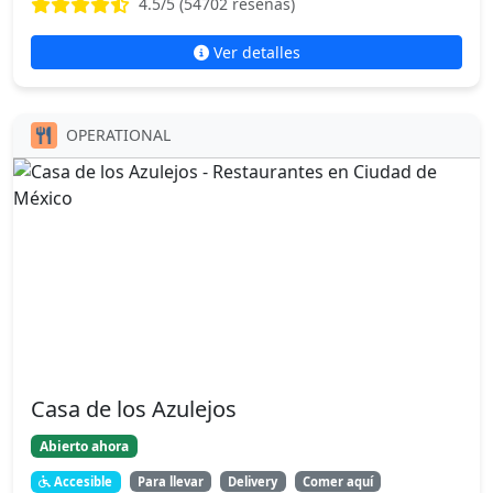
4.5
/5 (
54702
reseñas)
Ver detalles
OPERATIONAL
Casa de los Azulejos
Abierto ahora
Accesible
Para llevar
Delivery
Comer aquí