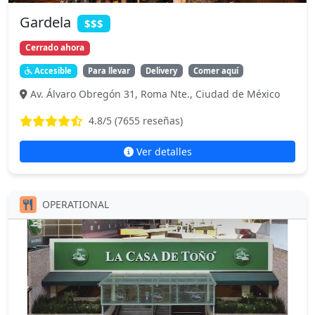
Gardela
$$$
Cerrado ahora
Accesible
Para llevar
Delivery
Comer aquí
Av. Álvaro Obregón 31, Roma Nte., Ciudad de México
4.8
/5 (
7655
reseñas)
Ver detalles
OPERATIONAL