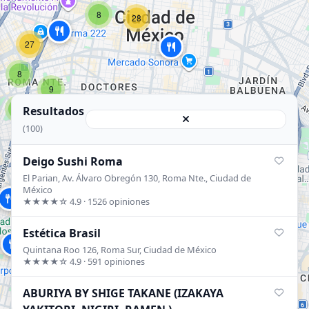
8
28
27
8
9
5
Resultados
(100)
3
Deigo Sushi Roma
El Parian, Av. Álvaro Obregón 130, Roma Nte., Ciudad de
México
★★★★☆ 4.9 · 1526 opiniones
Estética Brasil
Quintana Roo 126, Roma Sur, Ciudad de México
★★★★☆ 4.9 · 591 opiniones
ABURIYA BY SHIGE TAKANE (IZAKAYA