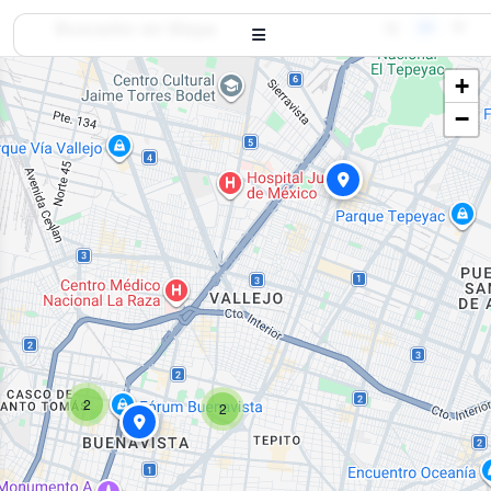
Buscador en Mapa
+
−
2
2