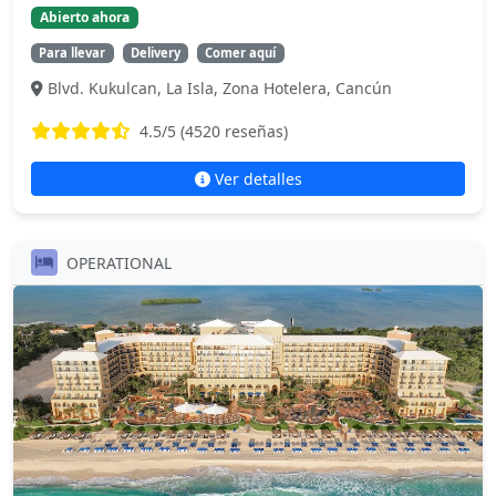
Abierto ahora
Para llevar
Delivery
Comer aquí
Blvd. Kukulcan, La Isla, Zona Hotelera, Cancún
4.5
/5 (
4520
reseñas)
Ver detalles
OPERATIONAL