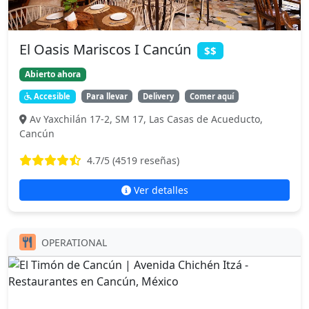
El Oasis Mariscos I Cancún
$$
Abierto ahora
Accesible
Para llevar
Delivery
Comer aquí
Av Yaxchilán 17-2, SM 17, Las Casas de Acueducto,
Cancún
4.7
/5 (
4519
reseñas)
Ver detalles
OPERATIONAL