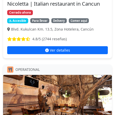
Nicoletta | Italian restaurant in Cancun
Cerrado ahora
Accesible
Para llevar
Delivery
Comer aquí
Blvd. Kukulcan Km. 13.5, Zona Hotelera, Cancún
4.8
/5 (
2744
reseñas)
Ver detalles
OPERATIONAL