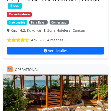
$$$$
Cerrado ahora
Accesible
Para llevar
Comer aquí
Km. 14.2, Kukulkan 1, Zona Hotelera, Cancún
4.9
/5 (
8854
reseñas)
Ver detalles
OPERATIONAL