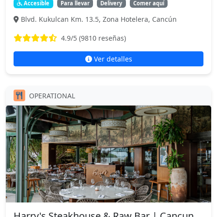
Accesible
Para llevar
Delivery
Comer aquí
Blvd. Kukulcan Km. 13.5, Zona Hotelera, Cancún
4.9
/5 (
9810
reseñas)
Ver detalles
OPERATIONAL
Harry's Steakhouse & Raw Bar | Cancun