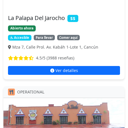
La Palapa Del Jarocho
$$
Abierto ahora
Accesible
Para llevar
Comer aquí
Mza 7, Calle Prol. Av. Kabáh 1-Lote 1, Cancún
4.5
/5 (
3988
reseñas)
Ver detalles
OPERATIONAL