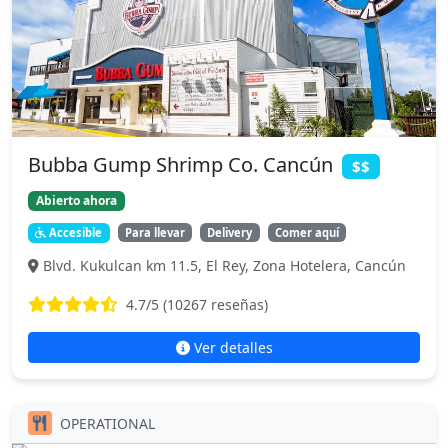
Bubba Gump Shrimp Co. Cancún
$$
Abierto ahora
Accesible
Para llevar
Delivery
Comer aquí
Blvd. Kukulcan km 11.5, El Rey, Zona Hotelera, Cancún
4.7
/5 (
10267
reseñas)
Ver detalles
OPERATIONAL