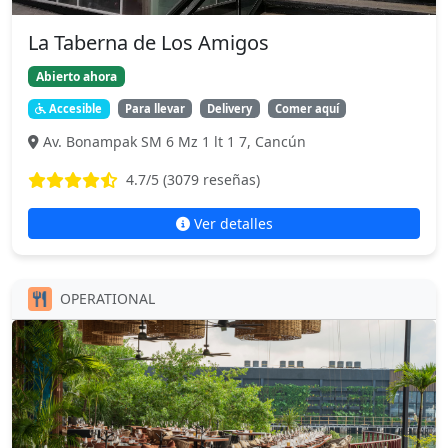
La Taberna de Los Amigos
Abierto ahora
Accesible
Para llevar
Delivery
Comer aquí
Av. Bonampak SM 6 Mz 1 lt 1 7, Cancún
4.7
/5 (
3079
reseñas)
Ver detalles
OPERATIONAL