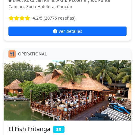
Blvd. Kukulcan Km 8.5-Km. 9 Lotes 9 y 9A, Punta
Cancun, Zona Hotelera, Cancún
4.2
/5 (
20776
reseñas)
Ver detalles
OPERATIONAL
El Fish Fritanga
$$