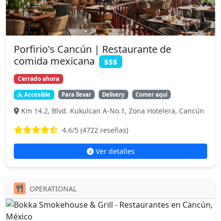
Porfirio's Cancún | Restaurante de
comida mexicana
$$$
Cerrado ahora
Accesible
Para llevar
Delivery
Comer aquí
Km 14.2, Blvd. Kukulcan A-No.1, Zona Hotelera, Cancún
4.6
/5 (
4722
reseñas)
Ver detalles
OPERATIONAL