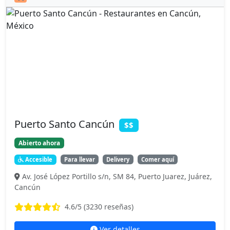
Puerto Santo Cancún
$$
Abierto ahora
Accesible
Para llevar
Delivery
Comer aquí
Av. José López Portillo s/n, SM 84, Puerto Juarez, Juárez,
Cancún
4.6
/5 (
3230
reseñas)
Ver detalles