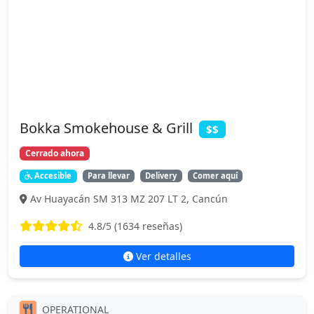
Bokka Smokehouse & Grill
$$
Cerrado ahora
Accesible
Para llevar
Delivery
Comer aquí
Av Huayacán SM 313 MZ 207 LT 2, Cancún
4.8
/5 (
1634
reseñas)
Ver detalles
OPERATIONAL