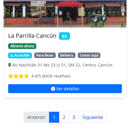
La Parrilla Cancún
$$
Abierto ahora
Accesible
Para llevar
Delivery
Comer aquí
Av Yaxchilán 51-Mz 23 Lt 51, SM 22, Centro, Cancún
4.4
/5 (
6426
reseñas)
Ver detalles
Anterior
1
2
3
Siguiente