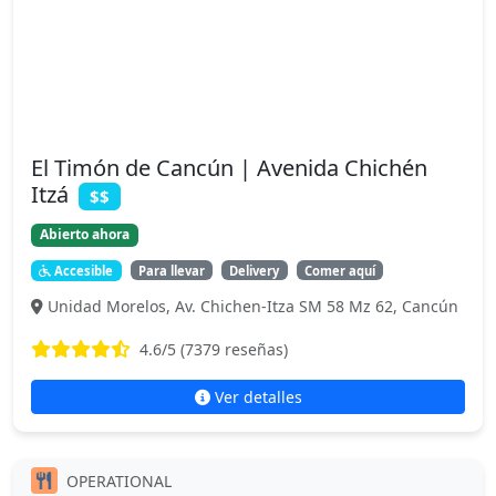
El Timón de Cancún | Avenida Chichén
Itzá
$$
Abierto ahora
Accesible
Para llevar
Delivery
Comer aquí
Unidad Morelos, Av. Chichen-Itza SM 58 Mz 62, Cancún
4.6
/5 (
7379
reseñas)
Ver detalles
OPERATIONAL