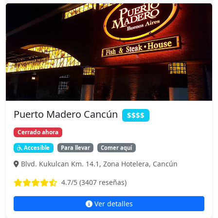
Puerto Madero Cancún
$$$$
Cerrado ahora
Accesible
Para llevar
Comer aquí
Blvd. Kukulcan Km. 14.1, Zona Hotelera, Cancún
4.7
/5 (
3407
reseñas)
Ver detalles