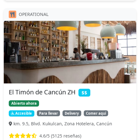
OPERATIONAL
El Timón de Cancún ZH
$$
Abierto ahora
Accesible
Para llevar
Delivery
Comer aquí
km. 9.5, Blvd. Kukulcan, Zona Hotelera, Cancún
4.6
/5 (
5125
reseñas)