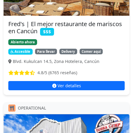
Fred's | El mejor restaurante de mariscos
en Cancún
$$$
Abierto ahora
Accesible
Para llevar
Delivery
Comer aquí
Blvd. Kukulcan 14.5, Zona Hotelera, Cancún
4.8
/5 (
6765
reseñas)
Ver detalles
OPERATIONAL