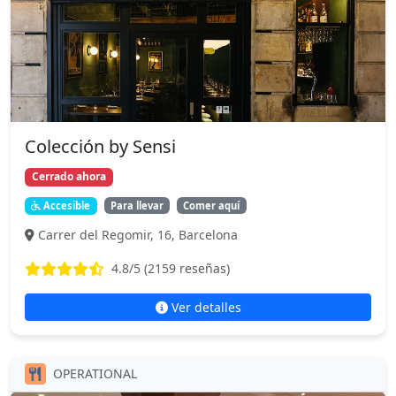
Colección by Sensi
Cerrado ahora
Accesible
Para llevar
Comer aquí
Carrer del Regomir, 16, Barcelona
4.8
/5 (
2159
reseñas)
Ver detalles
OPERATIONAL