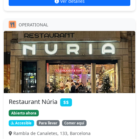
Ver detalles
OPERATIONAL
Restaurant Núria
$$
Abierto ahora
Accesible
Para llevar
Comer aquí
Rambla de Canaletes, 133, Barcelona