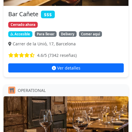
Bar Cañete
$$$
Cerrado ahora
Accesible
Para llevar
Delivery
Comer aquí
Carrer de la Unió, 17, Barcelona
4.6
/5 (
7342
reseñas)
Ver detalles
OPERATIONAL