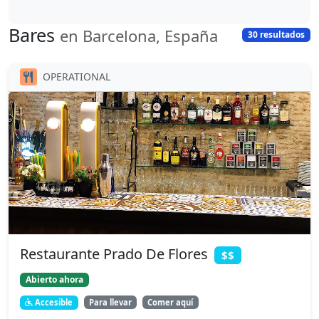
Bares
en Barcelona, España
30 resultados
OPERATIONAL
Restaurante Prado De Flores
$$
Abierto ahora
Accesible
Para llevar
Comer aquí