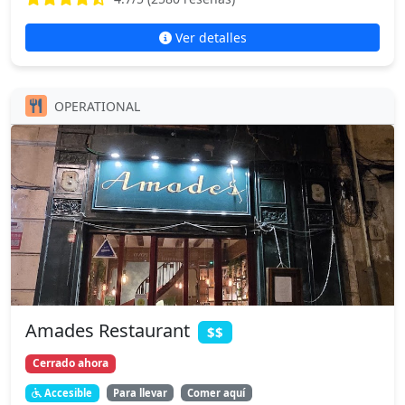
Ver detalles
OPERATIONAL
Amades Restaurant
$$
Cerrado ahora
Accesible
Para llevar
Comer aquí