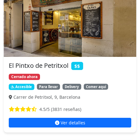
El Pintxo de Petritxol
$$
Cerrado ahora
Accesible
Para llevar
Delivery
Comer aquí
Carrer de Petritxol, 9, Barcelona
4.5
/5 (
3831
reseñas)
Ver detalles