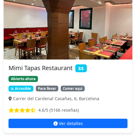
Mimi Tapas Restaurant
$$
Abierto ahora
Accesible
Para llevar
Comer aquí
Carrer del Cardenal Casañas, 6, Barcelona
4.6
/5 (
5166
reseñas)
Ver detalles