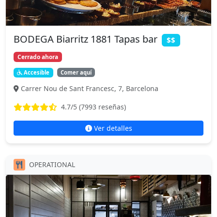
BODEGA Biarritz 1881 Tapas bar
$$
Cerrado ahora
Accesible
Comer aquí
Carrer Nou de Sant Francesc, 7, Barcelona
4.7
/5 (
7993
reseñas)
Ver detalles
OPERATIONAL