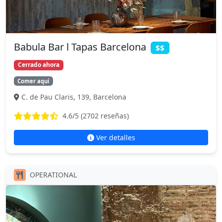
Babula Bar l Tapas Barcelona
$$
Cerrado ahora
Comer aquí
C. de Pau Claris, 139, Barcelona
4.6
/5 (
2702
reseñas)
Ver detalles
OPERATIONAL