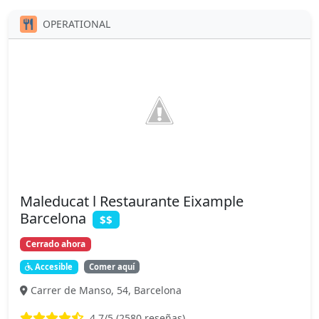
OPERATIONAL
Maleducat l Restaurante Eixample
Barcelona
$$
Cerrado ahora
Accesible
Comer aquí
Carrer de Manso, 54, Barcelona
4.7
/5 (
2580
reseñas)