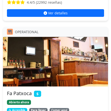
4.4
/5 (
22992
reseñas)
Ver detalles
OPERATIONAL
Fa Patxoca
$
Abierto ahora
Accesible
Para llevar
Comer aquí