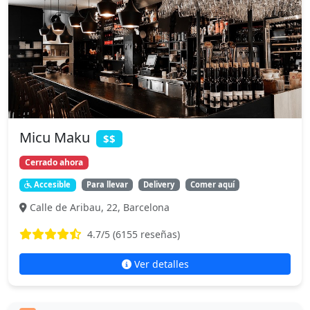
Micu Maku
$$
Cerrado ahora
Accesible
Para llevar
Delivery
Comer aquí
Calle de Aribau, 22, Barcelona
4.7
/5 (
6155
reseñas)
Ver detalles