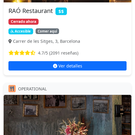
RAÓ Restaurant
$$
Cerrado ahora
Accesible
Comer aquí
Carrer de les Sitges, 3, Barcelona
4.7
/5 (
2091
reseñas)
Ver detalles
OPERATIONAL