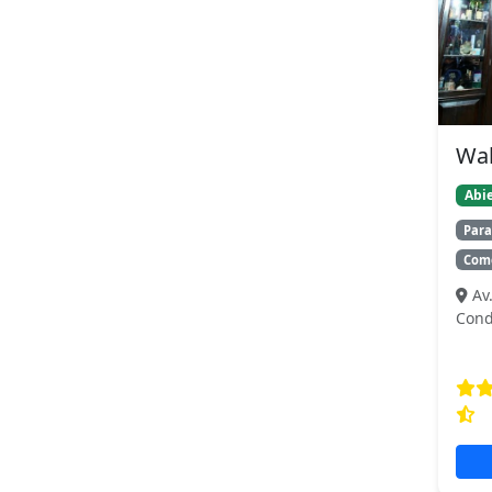
Wal
Abie
Para
Come
Av
Cond