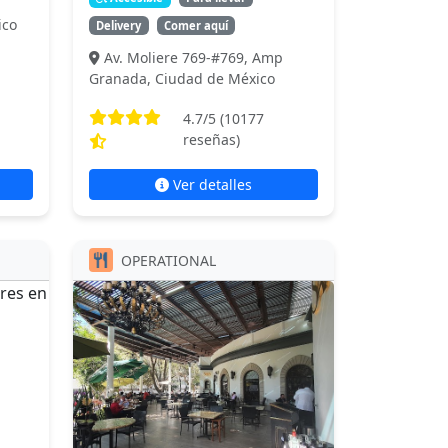
ico
Delivery
Comer aquí
Av. Moliere 769-#769, Amp
Granada, Ciudad de México
4.7
/5 (
10177
reseñas)
Ver detalles
OPERATIONAL