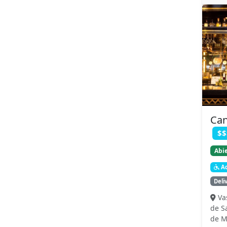
Can
$$
Abie
Ac
Deli
Va
de S
de M