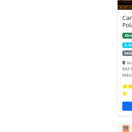
Can
Po
Abie
Ac
Deli
Av
843-
Méxi