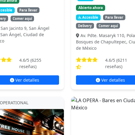
rto ahora
Abierto ahora
cesible
Para llevar
Accesible
Para llevar
very
Comer aquí
Delivery
Comer aquí
. San Jacinto 9, San Ángel
 San Ángel, Ciudad de
Av. Pdte. Masaryk 110, Pol
co
Bosques de Chapultepec, Ci
de México
4.6
/5 (
6255
4.6
/5 (
6211
reseñas)
reseñas)
Ver detalles
Ver detalles
OPERATIONAL