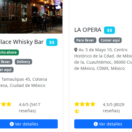
LA OPERA
$$
lace Whisky Bar
Para llevar
Comer aquí
$$
Av. 5 de Mayo 10, Centro
rto ahora
Histórico de la Cdad. de Méxi
de la, Cuauhtémoc, 06000 C
 llevar
Delivery
de México, CDMX, México
r aquí
. Tamaulipas 45, Colonia
esa, Ciudad de México
4.6
/5 (
5417
4.5
/5 (
8029
reseñas)
reseñas)
Ver detalles
Ver detalles