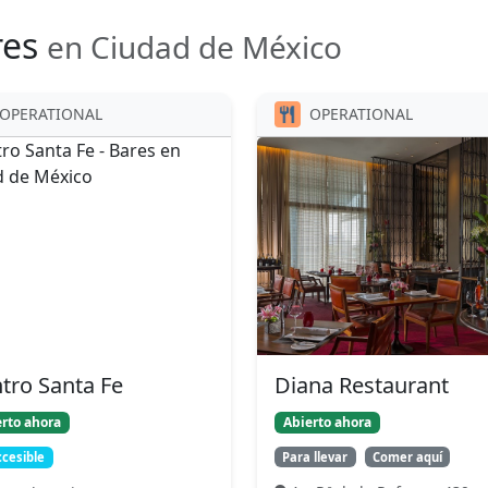
res
en Ciudad de México
OPERATIONAL
OPERATIONAL
tro Santa Fe
Diana Restaurant
rto ahora
Abierto ahora
cesible
Para llevar
Comer aquí