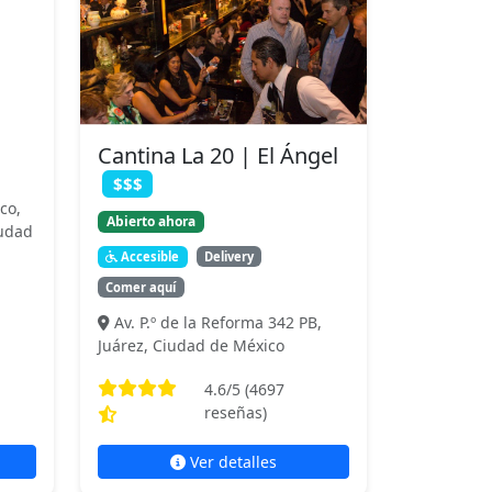
Cantina La 20 | El Ángel
$$$
co,
Abierto ahora
iudad
Accesible
Delivery
Comer aquí
Av. P.º de la Reforma 342 PB,
Juárez, Ciudad de México
4.6
/5 (
4697
reseñas)
Ver detalles