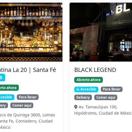
tina La 20 | Santa Fé
BLACK LEGEND
$
Abierto ahora
rto ahora
Accesible
Para llevar
cesible
Para llevar
Delivery
Comer aquí
very
Comer aquí
Av. Tamaulipas 100,
Hipódromo, Ciudad de Méxic
sco de Quiroga 3800, Lomas
anta Fe, Contadero, Ciudad
éxico