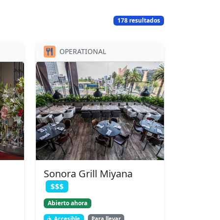
178 resultados
OPERATIONAL
Sonora Grill Miyana
$$$
Abierto ahora
Accesible
Para llevar