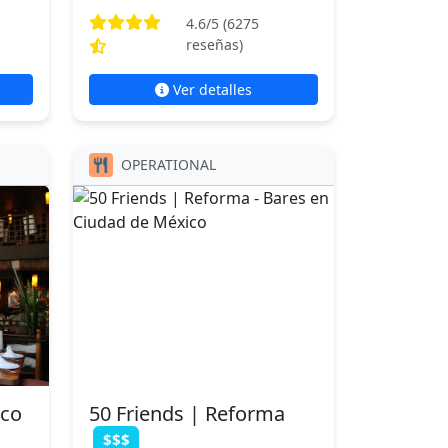
4.6
/5 (
6275
reseñas)
Ver detalles
OPERATIONAL
nco
50 Friends | Reforma
$$$