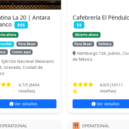
tina La 20 | Antara
Cafebrería El Péndul
lanco
$$$
$$
rto ahora
Abierto ahora
cesible
Para llevar
Para llevar
Delivery
very
Comer aquí
Hamburgo 126, Juárez, Ci
de México
. Ejército Nacional Mexicano
B, Granada, Ciudad de
co
4.7
/5 (
6454
4.6
/5 (
10111
reseñas)
reseñas)
Ver detalles
Ver detalles
OPERATIONAL
OPERATIONAL