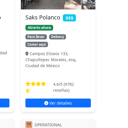
o
Saks Polanco
$$$
Abierto ahora
Para llevar
Delivery
Comer aquí
udad
Campos Elíseos 133,
Chapultepec Morales, esq,
Ciudad de México
4.6
/5 (
9782
reseñas)
Ver detalles
OPERATIONAL