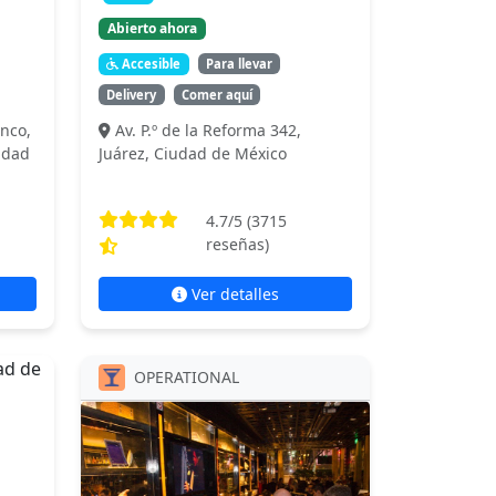
Abierto ahora
Accesible
Para llevar
Delivery
Comer aquí
anco,
Av. P.º de la Reforma 342,
udad
Juárez, Ciudad de México
4.7
/5 (
3715
reseñas)
Ver detalles
OPERATIONAL