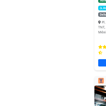
Abie
Ac
Deli
Pl
TNT,
Méxi