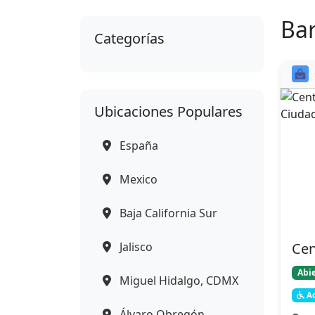
Ba
Categorías
Ubicaciones Populares
España
Mexico
Baja California Sur
Jalisco
Cen
Abie
Miguel Hidalgo, CDMX
Ac
Álvaro Obregón,