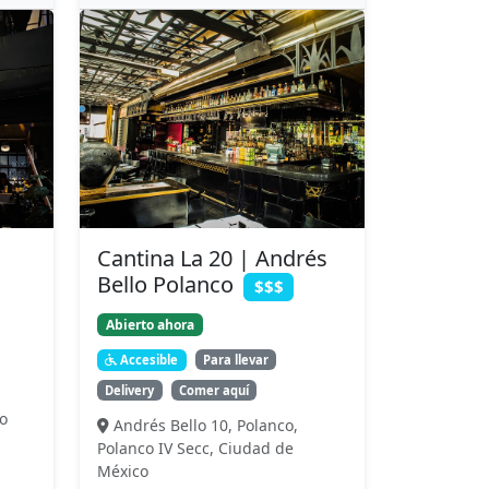
Cantina La 20 | Andrés
Bello Polanco
$$$
Abierto ahora
Accesible
Para llevar
Delivery
Comer aquí
o
Andrés Bello 10, Polanco,
Polanco IV Secc, Ciudad de
México