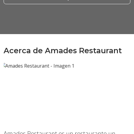
Acerca de Amades Restaurant
Anterior
Sigui
Amades Restaurant es un restaurante un