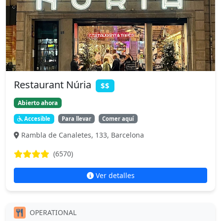
Restaurant Núria
$$
Abierto ahora
Accesible
Para llevar
Comer aquí
Rambla de Canaletes, 133, Barcelona
(6570)
Ver detalles
OPERATIONAL