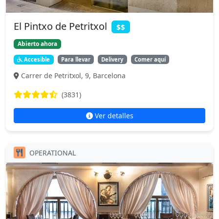
El Pintxo de Petritxol
$$
Abierto ahora
Accesible
Para llevar
Delivery
Comer aquí
Carrer de Petritxol, 9, Barcelona
(3831)
Ver detalles
OPERATIONAL