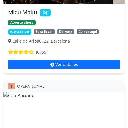
Micu Maku
$$
Abierto ahora
Accesible
Para llevar
Delivery
Comer aquí
Calle de Aribau, 22, Barcelona
(6155)
Ver detalles
OPERATIONAL