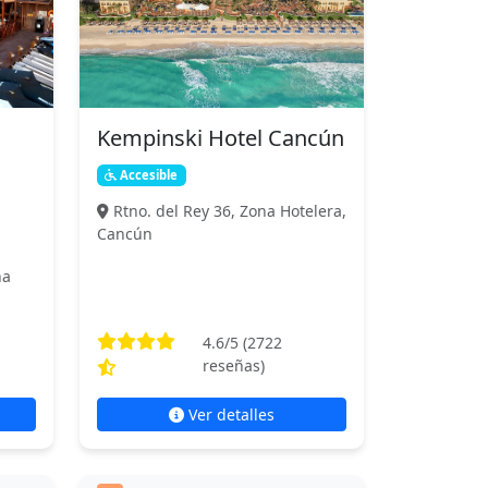
Kempinski Hotel Cancún
Accesible
Rtno. del Rey 36, Zona Hotelera,
Cancún
na
4.6
/5 (
2722
reseñas)
Ver detalles