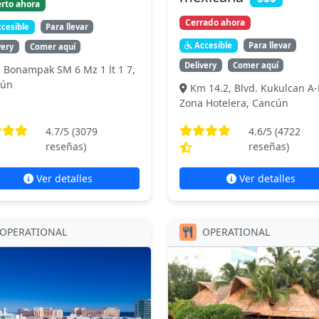
rto ahora
Cerrado ahora
cesible
Para llevar
Accesible
Para llevar
very
Comer aquí
Delivery
Comer aquí
. Bonampak SM 6 Mz 1 lt 1 7,
cún
Km 14.2, Blvd. Kukulcan A-
Zona Hotelera, Cancún
4.7
/5 (
3079
4.6
/5 (
4722
reseñas)
reseñas)
Ver detalles
Ver detalles
OPERATIONAL
OPERATIONAL