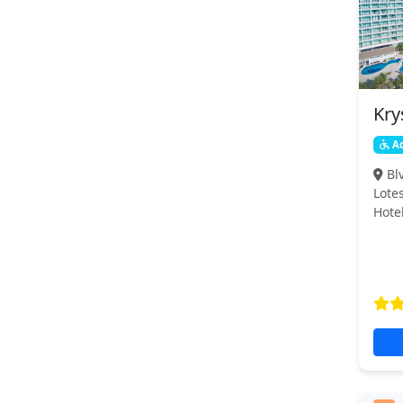
Kry
Ac
Bl
Lote
Hote