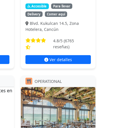
Accesible
Para llevar
Delivery
Comer aquí
Blvd. Kukulcan 14.5, Zona
Hotelera, Cancún
4.8
/5 (
6765
reseñas)
Ver detalles
OPERATIONAL