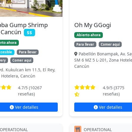
bba Gump Shrimp
Oh My GGogi
 Cancún
$$
Abierto ahora
rto ahora
Para llevar
Comer aquí
cesible
Para llevar
Pabellón Bonampak, Av. Sa
SM 6 MZ 5 L-201, Zona Hotele
very
Comer aquí
Cancún
vd. Kukulcan km 11.5, El Rey,
 Hotelera, Cancún
4.7
/5 (
10267
4.9
/5 (
3775
reseñas)
reseñas)
Ver detalles
Ver detalles
OPERATIONAL
OPERATIONAL