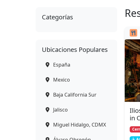
Re
Categorías
Ubicaciones Populares
España
Mexico
Baja California Sur
Jalisco
Ili
in 
Miguel Hidalgo, CDMX
Cer
Álvaro Obregón,
Ac