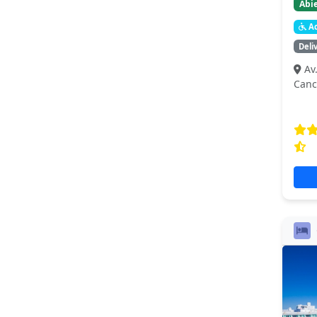
Abie
Ac
Deli
Av
Can