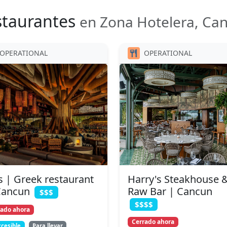
staurantes
en Zona Hotelera, Ca
OPERATIONAL
OPERATIONAL
os | Greek restaurant
Harry's Steakhouse 
Cancun
Raw Bar | Cancun
$$$
$$$$
rado ahora
Cerrado ahora
cesible
Para llevar