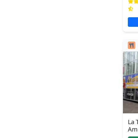
La 
Am