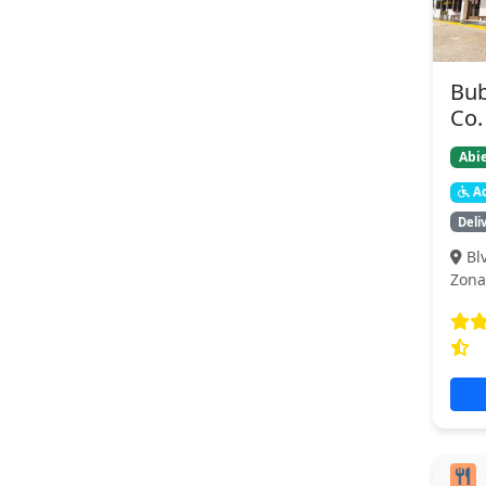
Bu
Co.
Abie
Ac
Deli
Bl
Zona