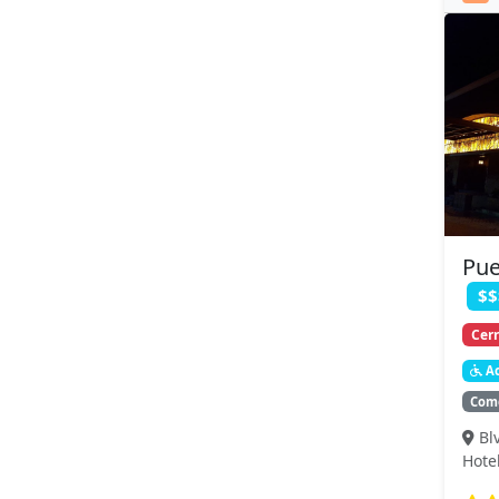
Pue
$$
Cer
Ac
Come
Bl
Hote