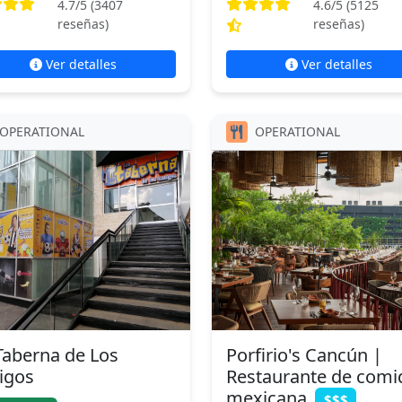
4.7
/5 (
3407
4.6
/5 (
5125
reseñas)
reseñas)
Ver detalles
Ver detalles
OPERATIONAL
OPERATIONAL
Taberna de Los
Porfirio's Cancún |
igos
Restaurante de comi
mexicana
$$$