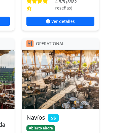
4.5
/5 (
8382
reseñas)
Ver detalles
OPERATIONAL
Navíos
$$
da
Abierto ahora