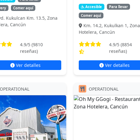
Accesible
Para llevar
very
Comer aquí
Comer aquí
vd. Kukulcan Km. 13.5, Zona
lera, Cancún
Km. 14.2, Kukulkan 1, Zona
Hotelera, Cancún
4.9
/5 (
9810
4.9
/5 (
8854
reseñas)
reseñas)
Ver detalles
Ver detalles
OPERATIONAL
OPERATIONAL