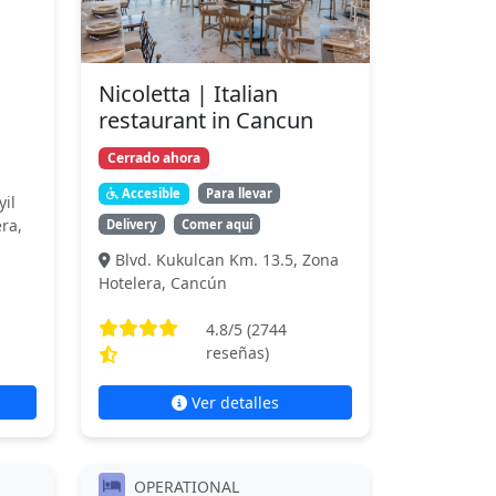
Nicoletta | Italian
restaurant in Cancun
Cerrado ahora
Accesible
Para llevar
yil
ra,
Delivery
Comer aquí
Blvd. Kukulcan Km. 13.5, Zona
Hotelera, Cancún
4.8
/5 (
2744
reseñas)
Ver detalles
OPERATIONAL