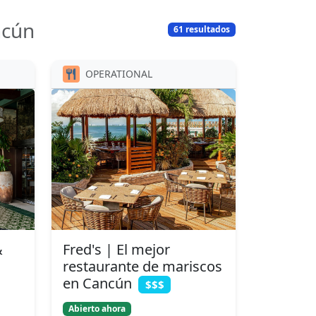
ncún
61 resultados
OPERATIONAL
&
Fred's | El mejor
restaurante de mariscos
en Cancún
$$$
Abierto ahora