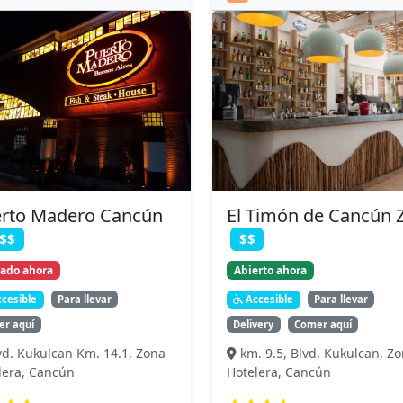
rto Madero Cancún
El Timón de Cancún 
$$
$$
rado ahora
Abierto ahora
cesible
Para llevar
Accesible
Para llevar
r aquí
Delivery
Comer aquí
vd. Kukulcan Km. 14.1, Zona
km. 9.5, Blvd. Kukulcan, Z
lera, Cancún
Hotelera, Cancún