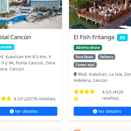
stal Cancún
El Fish Fritanga
$$
cesible
Abierto ahora
vd. Kukulcan Km 8.5-Km. 9
Para llevar
Delivery
s 9 y 9A, Punta Cancun, Zona
Comer aquí
lera, Cancún
Blvd. Kukulcan, La Isla, Zo
Hotelera, Cancún
4.5
/5 (
4520
reseñas)
4.2
/5 (
20776
reseñas)
Ver detalles
Ver detalles