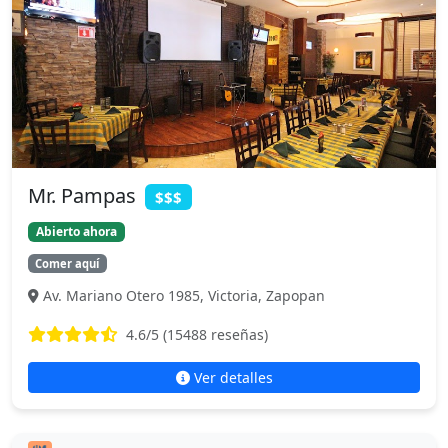
Mr. Pampas
$$$
Abierto ahora
Comer aquí
Av. Mariano Otero 1985, Victoria, Zapopan
4.6
/5 (
15488
reseñas)
Ver detalles