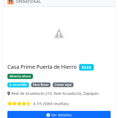
OPERATIONAL
Casa Prime Puerta de Hierro
$$$$
Abierto ahora
Accesible
Para llevar
Comer aquí
Real de Acueducto 210, Real Acueducto, Zapopan
4.7
/5 (
5064
reseñas)
Ver detalles