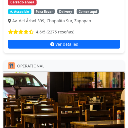
Cerrado ahora
Accesible
Para llevar
Delivery
Comer aquí
Av. del Árbol 399, Chapalita Sur, Zapopan
4.6
/5 (
2275
reseñas)
Ver detalles
OPERATIONAL