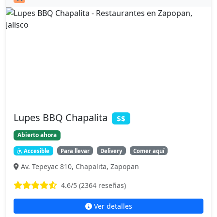
Lupes BBQ Chapalita
$$
Abierto ahora
Accesible
Para llevar
Delivery
Comer aquí
Av. Tepeyac 810, Chapalita, Zapopan
4.6
/5 (
2364
reseñas)
Ver detalles