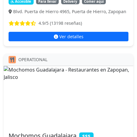
Accesible
Para llevar
Delivery
Comer aquí
Blvd. Puerta de Hierro 4965, Puerta de Hierro, Zapopan
4.9
/5 (
13198
reseñas)
Ver detalles
OPERATIONAL
Mochomos Guadalajara
$$$