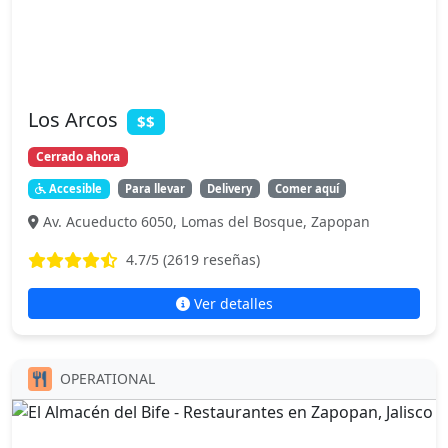
Los Arcos
$$
Cerrado ahora
Accesible
Para llevar
Delivery
Comer aquí
Av. Acueducto 6050, Lomas del Bosque, Zapopan
4.7
/5 (
2619
reseñas)
Ver detalles
OPERATIONAL