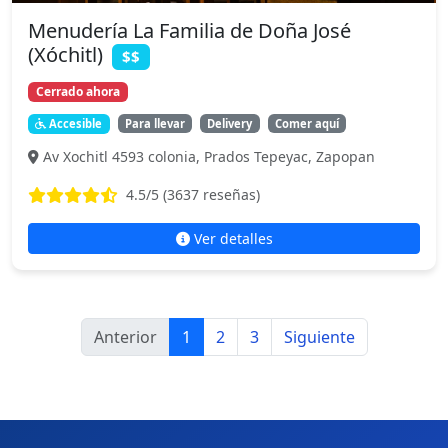
Menudería La Familia de Doña José
(Xóchitl)
$$
Cerrado ahora
Accesible
Para llevar
Delivery
Comer aquí
Av Xochitl 4593 colonia, Prados Tepeyac, Zapopan
4.5
/5 (
3637
reseñas)
Ver detalles
Anterior
1
2
3
Siguiente