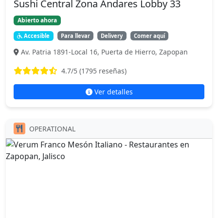
Sushi Central Zona Andares Lobby 33
Abierto ahora
Accesible
Para llevar
Delivery
Comer aquí
Av. Patria 1891-Local 16, Puerta de Hierro, Zapopan
4.7
/5 (
1795
reseñas)
Ver detalles
OPERATIONAL