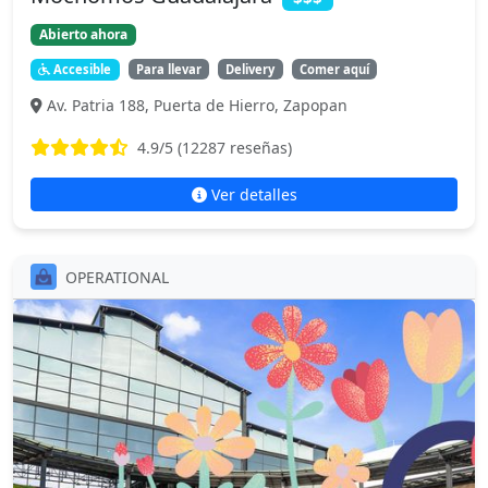
Abierto ahora
Accesible
Para llevar
Delivery
Comer aquí
Av. Patria 188, Puerta de Hierro, Zapopan
4.9
/5 (
12287
reseñas)
Ver detalles
OPERATIONAL