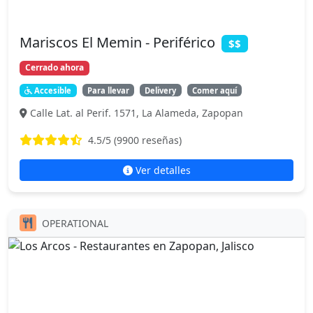
Mariscos El Memin - Periférico
$$
Cerrado ahora
Accesible
Para llevar
Delivery
Comer aquí
Calle Lat. al Perif. 1571, La Alameda, Zapopan
4.5
/5 (
9900
reseñas)
Ver detalles
OPERATIONAL