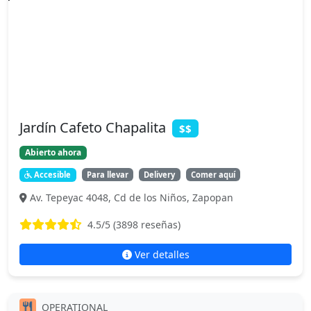
Jardín Cafeto Chapalita
$$
Abierto ahora
Accesible
Para llevar
Delivery
Comer aquí
Av. Tepeyac 4048, Cd de los Niños, Zapopan
4.5
/5 (
3898
reseñas)
Ver detalles
OPERATIONAL