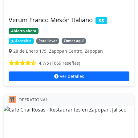
Verum Franco Mesón Italiano
$$
Abierto ahora
Accesible
Para llevar
Comer aquí
28 de Enero 175, Zapopan Centro, Zapopan
4.7
/5 (
1669
reseñas)
Ver detalles
OPERATIONAL