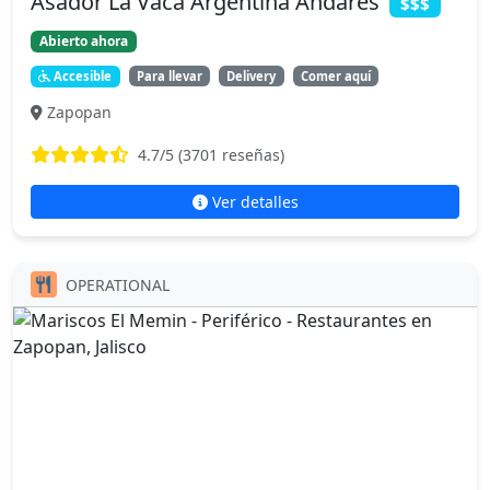
Asador La Vaca Argentina Andares
$$$
Abierto ahora
Accesible
Para llevar
Delivery
Comer aquí
Zapopan
4.7
/5 (
3701
reseñas)
Ver detalles
OPERATIONAL