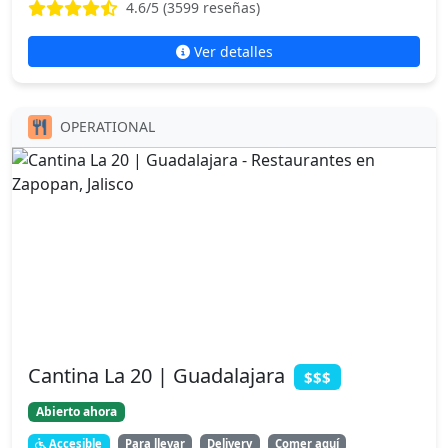
4.6
/5 (
3599
reseñas)
Ver detalles
OPERATIONAL
Cantina La 20 | Guadalajara
$$$
Abierto ahora
Accesible
Para llevar
Delivery
Comer aquí