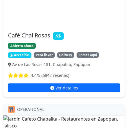
Café Chai Rosas
$$
Abierto ahora
Accesible
Para llevar
Delivery
Comer aquí
Av de Las Rosas 181, Chapalita, Zapopan
4.4
/5 (
6842
reseñas)
Ver detalles
OPERATIONAL