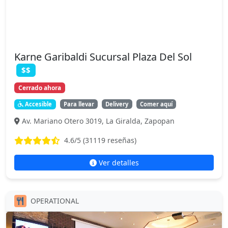
Karne Garibaldi Sucursal Plaza Del Sol
$$
Cerrado ahora
Accesible
Para llevar
Delivery
Comer aquí
Av. Mariano Otero 3019, La Giralda, Zapopan
4.6
/5 (
31119
reseñas)
Ver detalles
OPERATIONAL