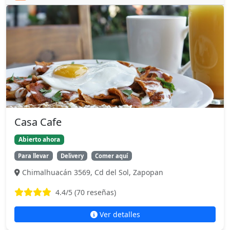
Casa Cafe
Abierto ahora
Para llevar
Delivery
Comer aquí
Chimalhuacán 3569, Cd del Sol, Zapopan
4.4
/5 (
70
reseñas)
Ver detalles