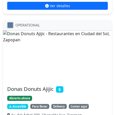
Ver detalles
OPERATIONAL
Donas Donuts Ajijic
$
Abierto ahora
Accesible
Para llevar
Delivery
Comer aquí
Av. del Árbol 399, Chapalita Sur, Zapopan