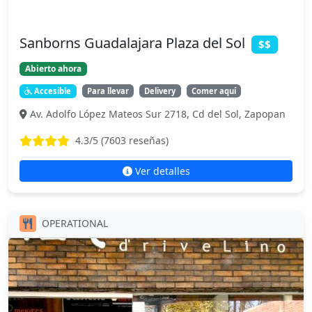
Sanborns Guadalajara Plaza del Sol
$$
Abierto ahora
Accesible
Para llevar
Delivery
Comer aquí
Av. Adolfo López Mateos Sur 2718, Cd del Sol, Zapopan
4.3
/5 (
7603
reseñas)
Ver detalles
OPERATIONAL