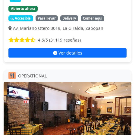
Abierto ahora
Accesible
Para llevar
Delivery
Comer aquí
Av. Mariano Otero 3019, La Giralda, Zapopan
4.6
/5 (
31119
reseñas)
Ver detalles
OPERATIONAL