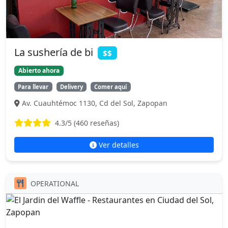
La sushería de bi
$$
Abierto ahora
Para llevar
Delivery
Comer aquí
Av. Cuauhtémoc 1130, Cd del Sol, Zapopan
4.3
/5 (
460
reseñas)
Ver detalles
OPERATIONAL