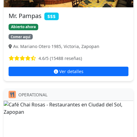
Mr. Pampas
$$$
Abierto ahora
Comer aquí
Av. Mariano Otero 1985, Victoria, Zapopan
4.6
/5 (
15488
reseñas)
Ver detalles
OPERATIONAL