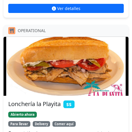
Ver detalles
OPERATIONAL
Lonchería la Playita
$$
Abierto ahora
Para llevar
Delivery
Comer aquí