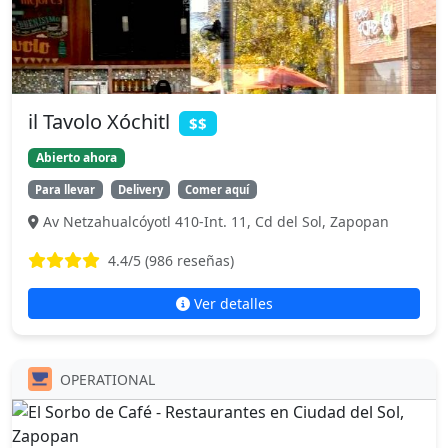
il Tavolo Xóchitl
$$
Abierto ahora
Para llevar
Delivery
Comer aquí
Av Netzahualcóyotl 410-Int. 11, Cd del Sol, Zapopan
4.4
/5 (
986
reseñas)
Ver detalles
OPERATIONAL