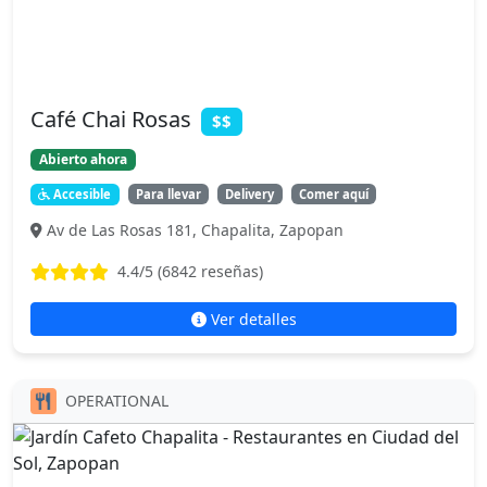
Café Chai Rosas
$$
Abierto ahora
Accesible
Para llevar
Delivery
Comer aquí
Av de Las Rosas 181, Chapalita, Zapopan
4.4
/5 (
6842
reseñas)
Ver detalles
OPERATIONAL