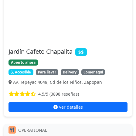
Jardín Cafeto Chapalita
$$
Abierto ahora
Accesible
Para llevar
Delivery
Comer aquí
Av. Tepeyac 4048, Cd de los Niños, Zapopan
4.5
/5 (
3898
reseñas)
Ver detalles
OPERATIONAL