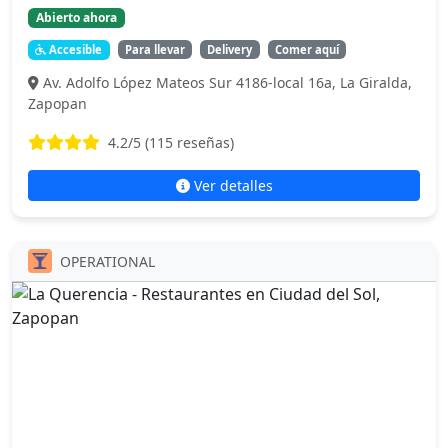
Abierto ahora
Accesible
Para llevar
Delivery
Comer aquí
Av. Adolfo López Mateos Sur 4186-local 16a, La Giralda,
Zapopan
4.2
/5 (
115
reseñas)
Ver detalles
OPERATIONAL