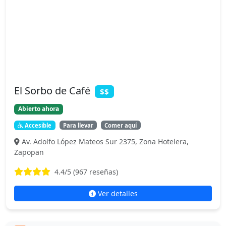
El Sorbo de Café
$$
Abierto ahora
Accesible
Para llevar
Comer aquí
Av. Adolfo López Mateos Sur 2375, Zona Hotelera,
Zapopan
4.4
/5 (
967
reseñas)
Ver detalles