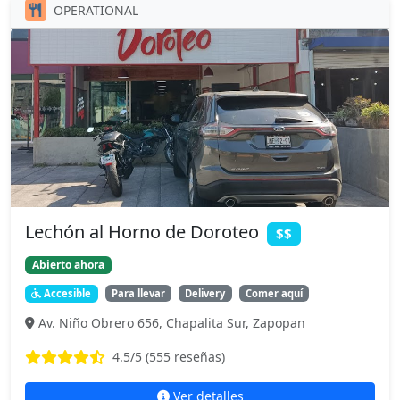
OPERATIONAL
Lechón al Horno de Doroteo
$$
Abierto ahora
Accesible
Para llevar
Delivery
Comer aquí
Av. Niño Obrero 656, Chapalita Sur, Zapopan
4.5
/5 (
555
reseñas)
Ver detalles