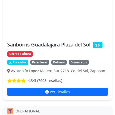
Sanborns Guadalajara Plaza del Sol
$$
Cerrado ahora
Accesible
Para llevar
Delivery
Comer aquí
Av. Adolfo López Mateos Sur 2718, Cd del Sol, Zapopan
4.3
/5 (
7603
reseñas)
Ver detalles
OPERATIONAL