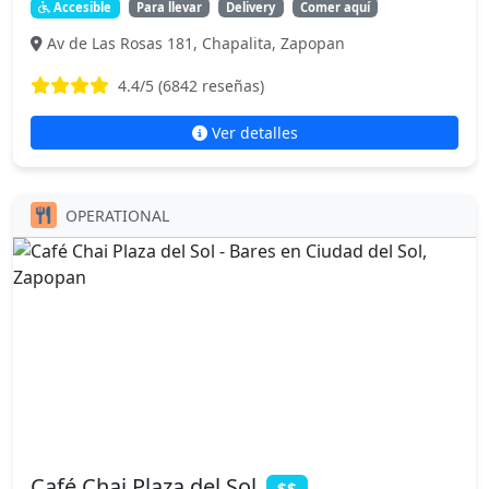
Accesible
Para llevar
Delivery
Comer aquí
Av de Las Rosas 181, Chapalita, Zapopan
4.4
/5 (
6842
reseñas)
Ver detalles
OPERATIONAL
Café Chai Plaza del Sol
$$