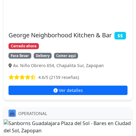
George Neighborhood Kitchen & Bar
$$
Cerrado ahora
Para llevar
Delivery
Comer aquí
Av. Niño Obrero 654, Chapalita Sur, Zapopan
4.6
/5 (
2159
reseñas)
Ver detalles
OPERATIONAL