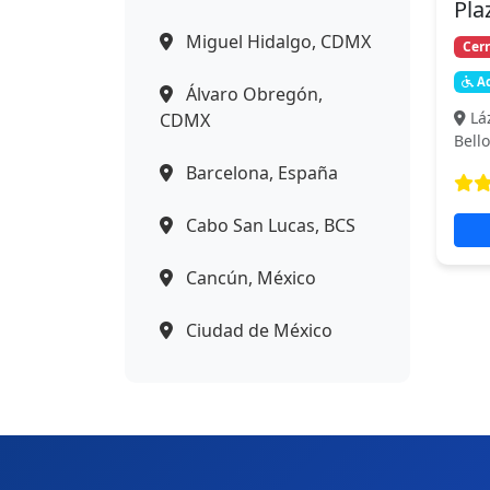
Pla
Miguel Hidalgo, CDMX
Cer
Ac
Álvaro Obregón,
Lá
CDMX
Bell
Barcelona, España
Cabo San Lucas, BCS
Cancún, México
Ciudad de México