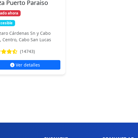
za Puerto Paraiso
rado ahora
cesible
zaro Cárdenas Sn y Cabo
o, Centro, Cabo San Lucas
(14743)
Ver detalles