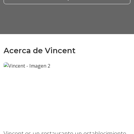
Acerca de Vincent
Anterior
Sigui
Vincent es un restaurante un establecimiento