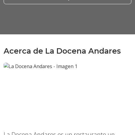
Acerca de La Docena Andares
Anterior
Sigui
La Docena Andares es un restaurante un