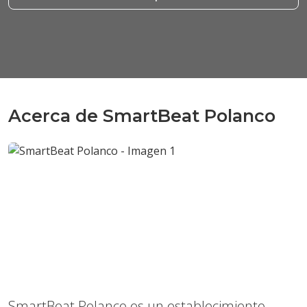
Acerca de SmartBeat Polanco
Anterior
Sigui
SmartBeat Polanco es un establecimiento