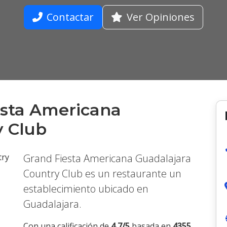
Contactar
Ver Opiniones
esta Americana
y Club
Grand Fiesta Americana Guadalajara
Country Club es un restaurante un
establecimiento ubicado en
Guadalajara.
Siguiente
Con una calificación de
4.7/5
basada en
4355